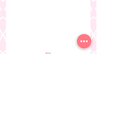
卒園式
コメント
卒園遠足
コメントを追加…
東京都文京区・千駄木の保育園