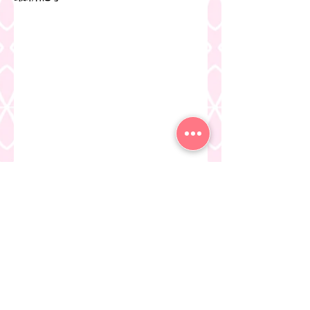
卒園式
コメント
卒園遠足
コメントを追加…